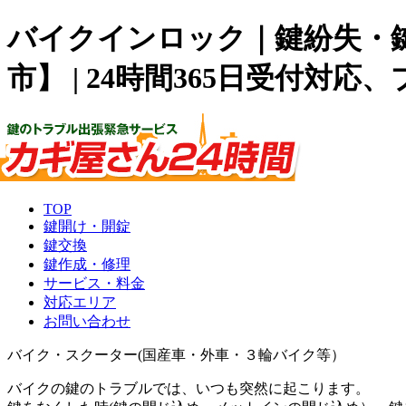
バイクインロック｜鍵紛失・鍵
市】 | 24時間365日受付対応
TOP
鍵開け・開錠
鍵交換
鍵作成・修理
サービス・料金
対応エリア
お問い合わせ
バイク・スクーター(国産車・外車・３輪バイク等）
バイクの鍵のトラブルでは、いつも突然に起こります。