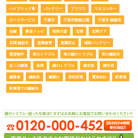
ハイブリッド車
バッテリー
プリウス
リモコンキー
ロードサービス
千葉市
千葉市動物公園
千葉市 鍵修理
合鍵
幕張メッセ
昭和の森
玄関
玄関ドア
玄関 鍵紛失
盗難被害
盗難防止
補助バッテリー
賃貸物件
車のトラブル
車の鍵のトラブル
車の鍵紛失
近くの鍵屋
金庫
鍵のトラブル
鍵交換
鍵作成
鍵業者
鍵紛失
鍵開け
防犯対策
電池切れ
駐車場
駐車場での鍵紛失