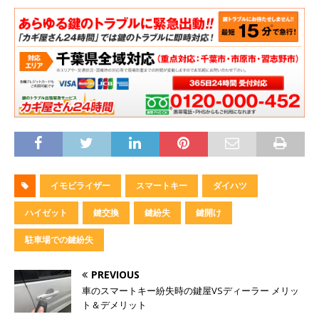
イモビライザー
スマートキー
ダイハツ
ハイゼット
鍵交換
鍵紛失
鍵開け
駐車場での鍵紛失
PREVIOUS
車のスマートキー紛失時の鍵屋VSディーラー メリッ
ト＆デメリット