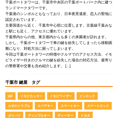
千葉ポートタワーは、千葉市中央区の千葉ポートパーク内に建つ
ランドマークタワーです。
千葉港のシンボルともなっており、日本夜景遺産、恋人の聖地に
認定されています。
主要国道から近く、千葉市中心部に位置します。京葉線千葉みな
と駅にも近く、アクセスに優れています。
千葉県内からの他、東京都内からも多くの来園者が訪れます。
しかし、千葉ポートタワーで車の鍵を紛失してしまったら移動困
難になり、対処方法に困ってしまいます。
今回は千葉ポートタワーの特徴やクルマでのアクセス方法、イモ
ビライザー付きのクルマの鍵を紛失した場合の対応方法、最寄り
の警察署や交番も含め紹介します。
[…]
千葉市 鍵屋 タグ
JAF
イモビカッター
イモビライザー
インロック
カギのトラブル
スペアキー
スマートキー
スマートロック
ダイハツ
ディンプルキー
ディーラー
トヨタ