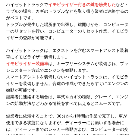
ハイゼットトラックで
イモビライザー付きの鍵を紛失した
などト
ラブルの場合、カギのトラブルなどを取り扱う業者に連絡するの
がベストです。
トラブルが発生した場所まで出張し、鍵開けから、コンピュータ
ーのリセットを行い、コンピューターのリセット作業、イモビラ
イザーの登録が可能です。
ハイゼットトラックは、エクストラを含むスマートアシスト装着
車にイモビライザー装備します。
イモビライザー装備車
は、キーフリーシステムが装備され、プッ
シュスタート方式でエンジンを始動します。
スマートアシストを装備しないハイゼットトラックは、イモビラ
イザーを装備しません。合鍵の作成ができたらすぐにエンジンの
始動が可能です。
鍵業者に連絡する場合は、年式やカギの種類、グレード、エンジ
ンの始動方法などわかる情報をすべて伝えるとスムーズです。
鍵業者に依頼することで、30分から1時間の作業で完了し、車が
使用できる状態になりますが、ディーラーにお願いする場合に
は、ディーラーまでのレッカー移動および、コンピューターの交