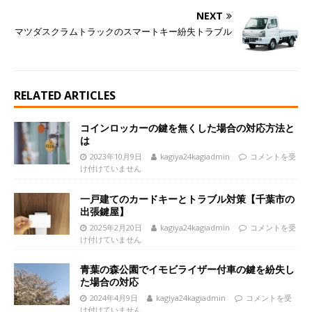
NEXT
マツダスクラムトラックのスマートキー紛失トラブル
RELATED ARTICLES
コインロッカーの鍵を無くした場合の対応方法と
は
2023年10月9日
kagiya24kagiadmin
コメントを受
け付けていません
一戸建てのカードキーとトラブル対策【千葉市の
出張鍵屋】
2025年2月20日
kagiya24kagiadmin
コメントを受
け付けていません
青葉の森公園でイモビライザー付車の鍵を紛失し
た場合の対応
2024年4月9日
kagiya24kagiadmin
コメントを受
け付けていません