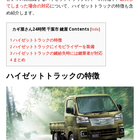
てしまった場合の対応
について、ハイゼットトラックの特徴も含
め紹介します。
カギ屋さん24時間 千葉市 鍵屋 Contents
[
hide
]
1
ハイゼットトラックの特徴
2
ハイゼットトラックにイモビライザーを装備
3
ハイゼットトラックの鍵紛失時には鍵業者が対応
4
まとめ
ハイゼットトラックの特徴