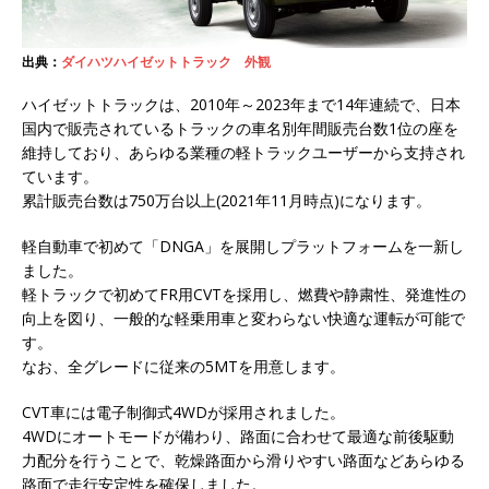
出典：
ダイハツハイゼットトラック 外観
ハイゼットトラックは、2010年～2023年まで14年連続で、日本
国内で販売されているトラックの車名別年間販売台数1位の座を
維持しており、あらゆる業種の軽トラックユーザーから支持され
ています。
累計販売台数は750万台以上(2021年11月時点)になります。
軽自動車で初めて「DNGA」を展開しプラットフォームを一新し
ました。
軽トラックで初めてFR用CVTを採用し、燃費や静粛性、発進性の
向上を図り、一般的な軽乗用車と変わらない快適な運転が可能で
す。
なお、全グレードに従来の5MTを用意します。
CVT車には電子制御式4WDが採用されました。
4WDにオートモードが備わり、路面に合わせて最適な前後駆動
力配分を行うことで、乾燥路面から滑りやすい路面などあらゆる
路面で走行安定性を確保しました。